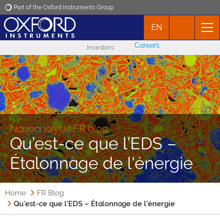
Part of the Oxford Instruments Group
EN
Oxford Instruments
Careers
Investors
Applications
Products
News
Nanoanalysis FR blog
Qu’est-ce que l’EDS –
Events
Étalonnage de l'énergie
Contact
Home
FR Blog
Qu’est-ce que l’EDS – Étalonnage de l'énergie