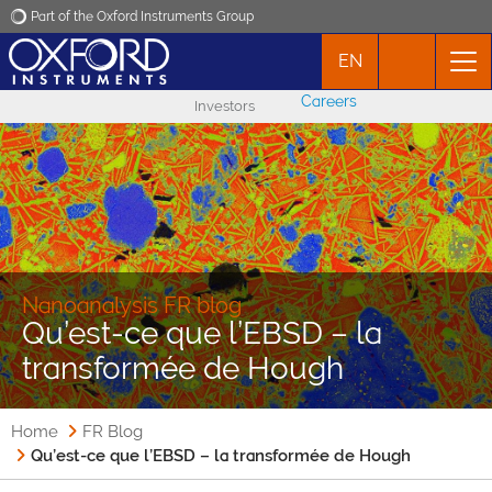
Part of the Oxford Instruments Group
EN
Oxford Instruments
Careers
Investors
Applications
Products
News
Nanoanalysis FR blog
Qu’est-ce que l’EBSD – la
Events
transformée de Hough
Contact
Home
FR Blog
Qu’est-ce que l’EBSD – la transformée de Hough