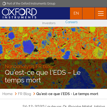
Part of the Oxford Instruments Group
EN
Oxford Instruments
Careers
Investors
Applications
Products
News
Nanoanalysis FR blog
Qu’est-ce que l'EDS – Le
Events
temps mort
Contact
Home
FR Blog
Qu’est-ce que l’EDS - Le temps mort
24-12-2020 |
auteure
: Dr. Brooke Matat Jablon