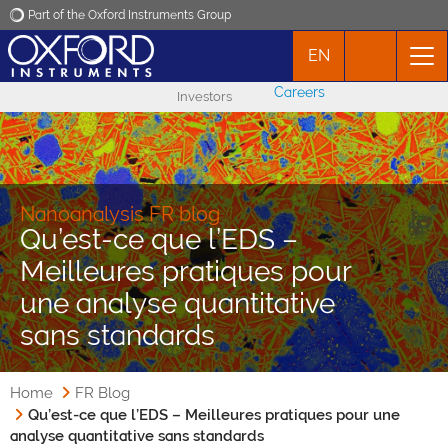
Part of the Oxford Instruments Group
EN
Oxford Instruments
Careers
Investors
Applications
Products
Nanoanalysis FR blog
Qu’est-ce que l’EDS –
News
Meilleures pratiques pour
une analyse quantitative
Events
sans standards
Contact
Home
FR Blog
Qu’est-ce que l’EDS – Meilleures pratiques pour une
analyse quantitative sans standards